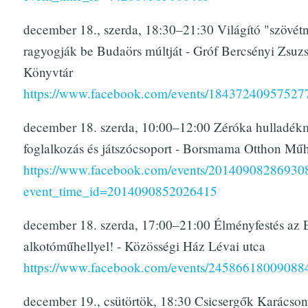
december 18., szerda, 18:30–21:30 Világító "szövét
ragyogják be Budaörs múltját - Gróf Bercsényi Zsuz
Könyvtár
https://www.facebook.com/events/18437240957527
december 18. szerda, 10:00–12:00 Zéróka hulladék
foglalkozás és játszócsoport - Borsmama Otthon Mű
https://www.facebook.com/events/20140908286930
event_time_id=2014090852026415
december 18. szerda, 17:00–21:00 Élményfestés az 
alkotóműhellyel! - Közösségi Ház Lévai utca
https://www.facebook.com/events/24586618009088
december 19., csütörtök, 18:30 Csicsergők Karácso