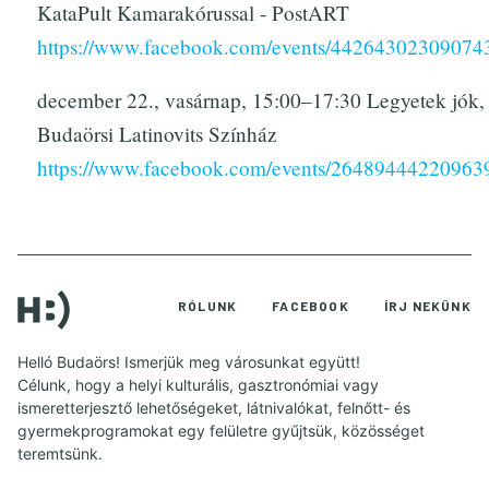
KataPult Kamarakórussal - PostART
https://www.facebook.com/events/44264302309074
december 22., vasárnap, 15:00–17:30 Legyetek jók, 
Budaörsi Latinovits Színház
https://www.facebook.com/events/26489444220963
RÓLUNK
FACEBOOK
ÍRJ NEKÜNK
Helló Budaörs! Ismerjük meg városunkat együtt!
Célunk, hogy a helyi kulturális, gasztronómiai vagy
ismeretterjesztő lehetőségeket, látnivalókat, felnőtt- és
gyermekprogramokat egy felületre gyűjtsük, közösséget
teremtsünk.