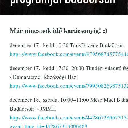
Már nincs sok idő karácsonyig! ;)
december 17., kedd 10:30 Tücsök-zene Budaörsön
https://www.facebook.com/events/97956874577544
december 17., kedd 17:30–20:30 Tündér- világító fe
- Kamaraerdei Közösségi Ház
https://www.facebook.com/events/79930826387513
december 18., szerda, 10:00–11:00 Mese Maci Bab
Budaörsön! - JMMH
https://www.facebook.com/events/44286728967315
event_time_id=442867313006483