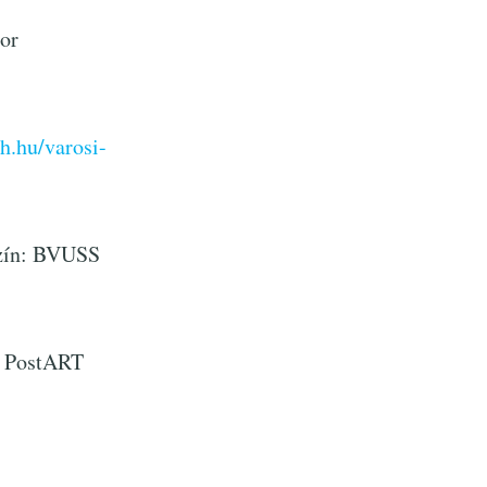
jor
h.hu/varosi-
szín: BVUSS
- PostART