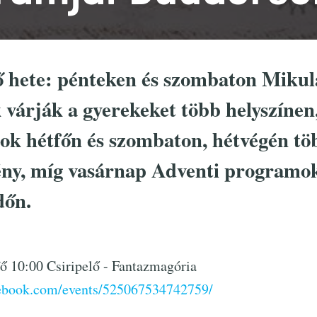
ő hete: pénteken és szombaton Mikul
várják a gyerekeket több helyszínen
ok hétfőn és szombaton, hétvégén tö
ny, míg vasárnap Adventi programo
őn.
ő 10:00 Csiripelő - Fantazmagória
cebook.com/events/525067534742759/