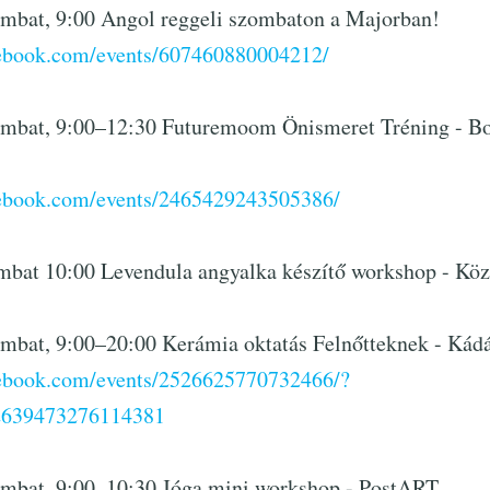
ombat, 9:00 Angol reggeli szombaton a Majorban!
cebook.com/events/607460880004212/
ombat, 9:00–12:30 Futuremoom Önismeret Tréning - 
cebook.com/events/2465429243505386/
mbat 10:00 Levendula angyalka készítő workshop - Kö
ombat, 9:00–20:00 Kerámia oktatás Felnőtteknek - Kádá
cebook.com/events/2526625770732466/?
2639473276114381
ombat, 9:00–10:30 Jóga mini workshop - PostART