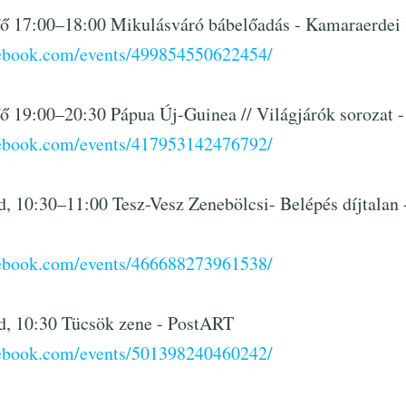
fő 17:00–18:00 Mikulásváró bábelőadás - Kamaraerdei
cebook.com/events/499854550622454/
fő 19:00–20:30 Pápua Új-Guinea // Világjárók sorozat
cebook.com/events/417953142476792/
d, 10:30–11:00 Tesz-Vesz Zenebölcsi- Belépés díjtalan
cebook.com/events/466688273961538/
d, 10:30 Tücsök zene - PostART
cebook.com/events/501398240460242/