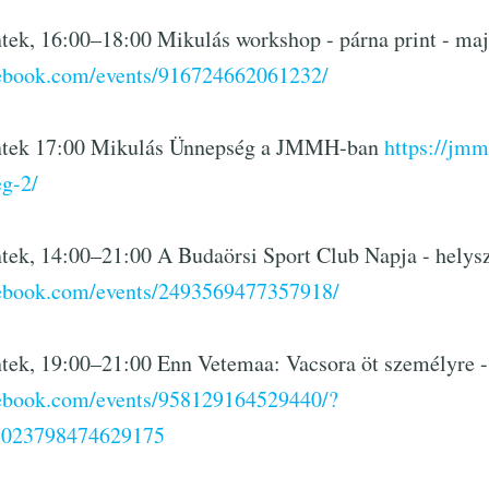
tek, 16:00–18:00 Mikulás workshop - párna print - ma
cebook.com/events/916724662061232/
éntek 17:00 Mikulás Ünnepség a JMMH-ban
https://jmm
g-2/
ntek, 14:00–21:00 A Budaörsi Sport Club Napja - hely
cebook.com/events/2493569477357918/
ntek, 19:00–21:00 Enn Vetemaa: Vacsora öt személyre 
cebook.com/events/958129164529440/?
1023798474629175