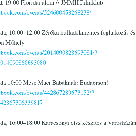
d, 19:00 Floridai álom // JMMH Filmklub
cebook.com/events/524600458268238/
da, 10:00–12:00 Zéróka hulladékmentes foglalkozás és 
on Műhely
cebook.com/events/2014090828693084/?
2014090868693080
rda 10:00 Mese Maci Babáknak: Budaörsön!
cebook.com/events/442867289673152/?
442867306339817
da, 16:00–18:00 Karácsonyi dísz készítés a Városházán