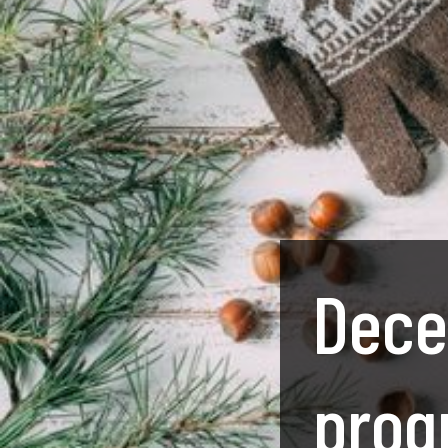
Dece
prog