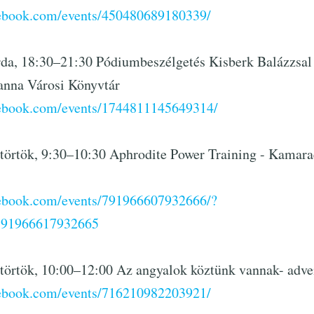
cebook.com/events/450480689180339/
rda, 18:30–21:30 Pódiumbeszélgetés Kisberk Balázzsal
anna Városi Könyvtár
cebook.com/events/1744811145649314/
ütörtök, 9:30–10:30 Aphrodite Power Training - Kamara
cebook.com/events/791966607932666/?
791966617932665
törtök, 10:00–12:00 Az angyalok köztünk vannak- adve
cebook.com/events/716210982203921/