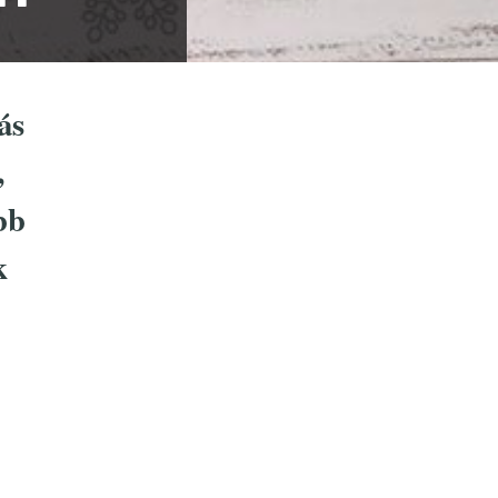
ás
,
bb
k