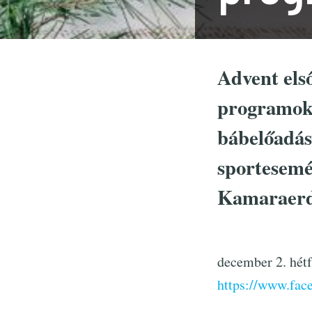
Advent els
programok 
bábelőadás
sportesemé
Kamaraerd
december 2. hétf
https://www.fa