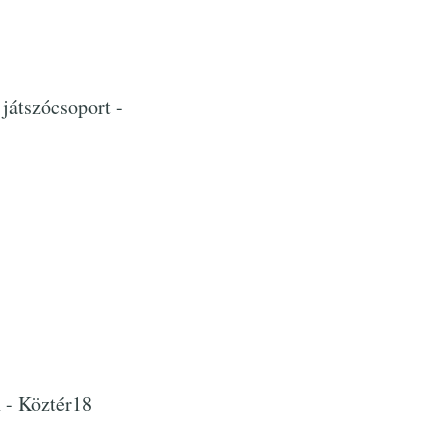
játszócsoport -
 - Köztér18