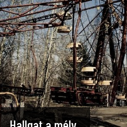
Hallgat a mély…