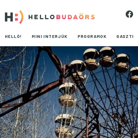
HELLÓ!
MINI INTERJÚK
PROGRAMOK
GASZTR