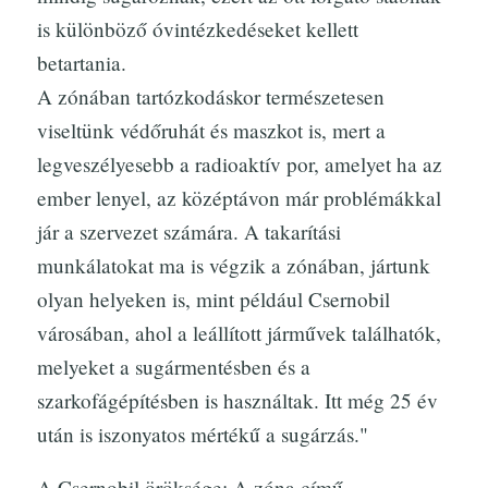
is különböző óvintézkedéseket kellett
betartania.
A zónában tartózkodáskor természetesen
viseltünk védőruhát és maszkot is, mert a
legveszélyesebb a radioaktív por, amelyet ha az
ember lenyel, az középtávon már problémákkal
jár a szervezet számára. A takarítási
munkálatokat ma is végzik a zónában, jártunk
olyan helyeken is, mint például Csernobil
városában, ahol a leállított járművek találhatók,
melyeket a sugármentésben és a
szarkofágépítésben is használtak. Itt még 25 év
után is iszonyatos mértékű a sugárzás."
A Csernobil öröksége: A zóna című