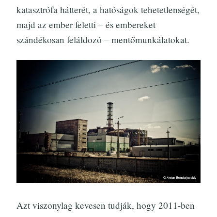
katasztrófa hátterét, a hatóságok tehetetlenségét,
majd az ember feletti – és embereket
szándékosan feláldozó – mentőmunkálatokat.
Azt viszonylag kevesen tudják, hogy 2011-ben