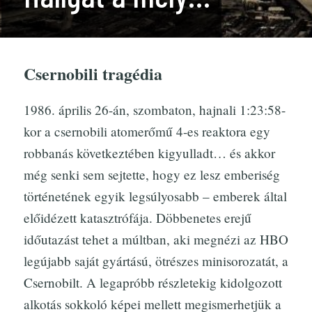
Csernobili tragédia
1986. április 26-án, szombaton, hajnali 1:23:58-
kor a csernobili atomerőmű 4-es reaktora egy
robbanás következtében kigyulladt… és akkor
még senki sem sejtette, hogy ez lesz emberiség
történetének egyik legsúlyosabb – emberek által
előidézett katasztrófája. Döbbenetes erejű
időutazást tehet a múltban, aki megnézi az HBO
legújabb saját gyártású, ötrészes minisorozatát, a
Csernobilt. A legapróbb részletekig kidolgozott
alkotás sokkoló képei mellett megismerhetjük a