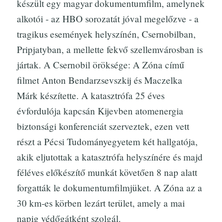
készült egy magyar dokumentumfilm, amelynek
alkotói - az HBO sorozatát jóval megelőzve - a
tragikus események helyszínén, Csernobilban,
Pripjatyban, a mellette fekvő szellemvárosban is
jártak. A Csernobil öröksége: A Zóna című
filmet Anton Bendarzsevszkij és Maczelka
Márk készítette. A katasztrófa 25 éves
évfordulója kapcsán Kijevben atomenergia
biztonsági konferenciát szerveztek, ezen vett
részt a Pécsi Tudományegyetem két hallgatója,
akik eljutottak a katasztrófa helyszínére és majd
féléves előkészítő munkát követően 8 nap alatt
forgatták le dokumentumfilmjüket. A Zóna az a
30 km-es körben lezárt terület, amely a mai
napig védőgátként szolgál.