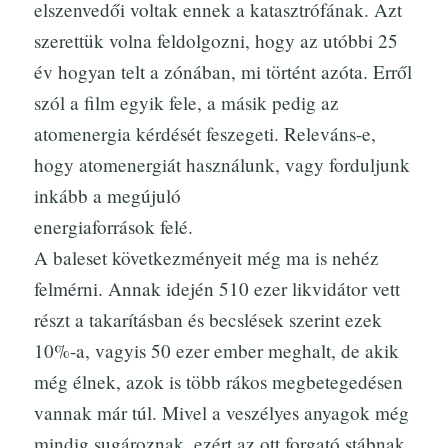
elszenvedői voltak ennek a katasztrófának. Azt
szerettük volna feldolgozni, hogy az utóbbi 25
év hogyan telt a zónában, mi történt azóta. Erről
szól a film egyik fele, a másik pedig az
atomenergia kérdését feszegeti. Releváns-e,
hogy atomenergiát használunk, vagy forduljunk
inkább a megújuló
energiaforrások felé.
A baleset következményeit még ma is nehéz
felmérni. Annak idején 510 ezer likvidátor vett
részt a takarításban és becslések szerint ezek
10%-a, vagyis 50 ezer ember meghalt, de akik
még élnek, azok is több rákos megbetegedésen
vannak már túl. Mivel a veszélyes anyagok még
mindig sugároznak, ezért az ott forgató stábnak