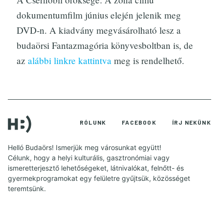
dokumentumfilm június elején jelenik meg
DVD-n. A kiadvány megvásárolható lesz a
budaörsi Fantazmagória könyvesboltban is, de
az
alábbi linkre kattintva
meg is rendelhető.
RÓLUNK
FACEBOOK
ÍRJ NEKÜNK
Helló Budaörs! Ismerjük meg városunkat együtt!
Célunk, hogy a helyi kulturális, gasztronómiai vagy
ismeretterjesztő lehetőségeket, látnivalókat, felnőtt- és
gyermekprogramokat egy felületre gyűjtsük, közösséget
teremtsünk.