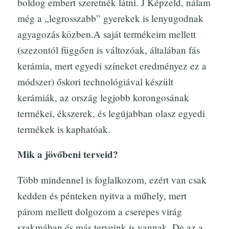
boldog embert szeretnék látni. J Képzeld, nálam
még a „legrosszabb” gyerekek is lenyugodnak
agyagozás közben.A saját termékeim mellett
(szezontól függően is változóak, általában fás
kerámia, mert egyedi színeket eredményez ez a
módszer) őskori technológiával készült
kerámiák, az ország legjobb korongosának
termékei, ékszerek, és legújabban olasz egyedi
termékek is kaphatóak.
Mik a jövőbeni terveid?
Több mindennel is foglalkozom, ezért van csak
kedden és pénteken nyitva a műhely, mert
párom mellett dolgozom a cserepes virág
szakmában és más terveink is vannak. De az a