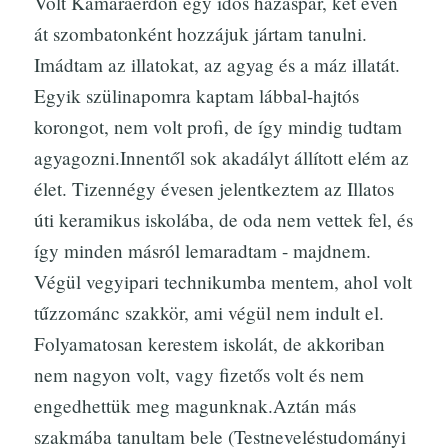
Volt Kamaraerdőn egy idős házaspár, két éven
át szombatonként hozzájuk jártam tanulni.
Imádtam az illatokat, az agyag és a máz illatát.
Egyik szülinapomra kaptam lábbal-hajtós
korongot, nem volt profi, de így mindig tudtam
agyagozni.Innentől sok akadályt állított elém az
élet. Tizennégy évesen jelentkeztem az Illatos
úti keramikus iskolába, de oda nem vettek fel, és
így minden másról lemaradtam - majdnem.
Végül vegyipari technikumba mentem, ahol volt
tűzzománc szakkör, ami végül nem indult el.
Folyamatosan kerestem iskolát, de akkoriban
nem nagyon volt, vagy fizetős volt és nem
engedhettük meg magunknak.Aztán más
szakmába tanultam bele (Testneveléstudományi