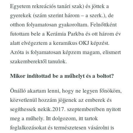
Egyetem rekreációs tanári szak) és jöttek a
gyerekek (szám szerint három – a szerk.), de
otthon folyamatosan gyakoroltam. Felnőttként
futottam bele a Kerámia Parkba és ott három év
alatt elvégeztem a keramikus OKJ képzést.
Azóta is folyamatosan képzem magam, elismert
szakemberektől tanulok.
Mikor indítottad be a műhelyt és a boltot?
Önálló akartam lenni, hogy ne legyen főnököm,
közvetlenül hozzám jöjjenek az emberek és
segíthessek nekik.2017. szeptemberében nyitott
meg a műhely. Itt dolgozom, itt tartok
foglalkozásokat és természetesen vásárolni is