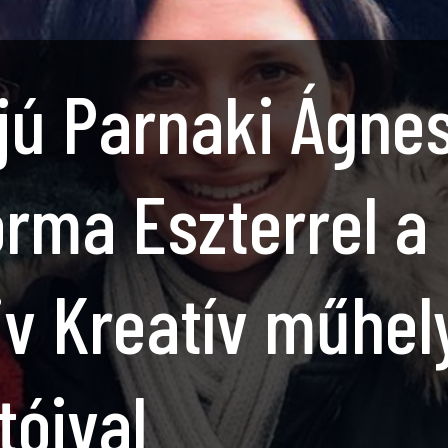
rjú Parnaki Ágne
orma Eszterrel a
tiv Kreatív műhel
tóival