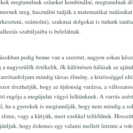
rekek megtanulnak színeket kombinálni, megtanulnak dö
mernek meg, használni tudják a matematikai tudásukat 
keszteni, számolni), szakmai dolgokat is tudunk taníta
alkozás szabályaiba is belelátnak.
ásokban pedig benne van a szeretet, nagyon sokan kész
 a nagyszülők értékelik, ők különösen hálásak az ajá
varrótanfolyam mindig társas élmény, a közösséggel elt
kszor érezhetjük, hogy az újdonság varázsa, a változatos
tó rugója a megújulni vágyó lelkünknek. A varrás azért 
Jó, ha a gyerekek is megtanulják, hogy nem mindig a so
. slime, vagy a kütyük, mert ezekkel telítődnek. Hosszú
ajánljuk, hogy érdemes egy valami mellett letenni a vok