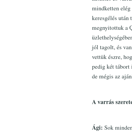
mindketten elég 
keresgélés után 
megnyitottuk a 
üzlethelységében
jól tagolt, és va
vettük észre, ho
pedig két tábort
de mégis az ajá
A varrás szeret
Ági:
Sok minden!