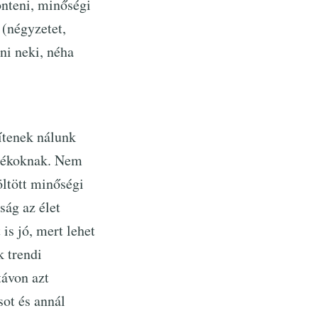
nteni, minőségi
(négyzetet,
ni neki, néha
ítenek nálunk
ndékoknak. Nem
öltött minőségi
ság az élet
is jó, mert lehet
k trendi
távon azt
sot és annál