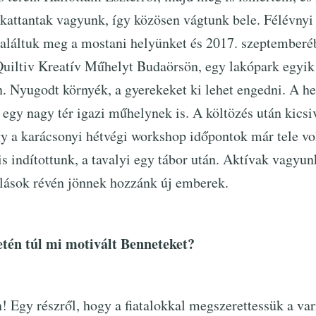
kattantak vagyunk, így közösen vágtunk bele. Félévnyi 
találtuk meg a mostani helyünket és 2017. szeptemberé
Quiltiv Kreatív Műhelyt Budaörsön, egy lakópark egyik
. Nyugodt környék, a gyerekeket ki lehet engedni. A hel
n egy nagy tér igazi műhelynek is. A költözés után kicsi
gy a karácsonyi hétvégi workshop időpontok már tele vo
 is indítottunk, a tavalyi egy tábor után. Aktívak vagyu
nlások révén jönnek hozzánk új emberek.
etén túl mi motivált Benneteket?
 Egy részről, hogy a fiatalokkal megszerettessük a varr