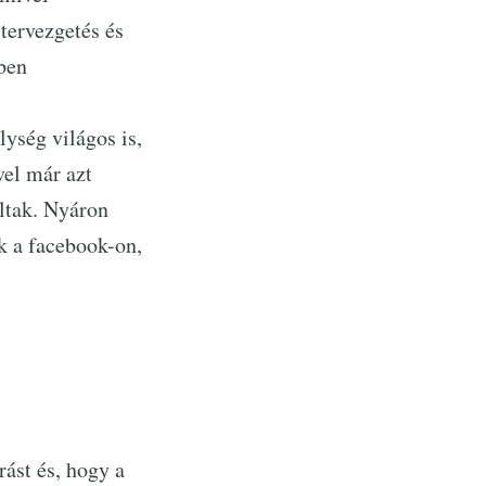
tervezgetés és
ben
ység világos is,
vel már azt
ltak. Nyáron
nk a facebook-on,
ást és, hogy a