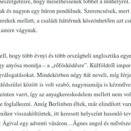
eszélgetésre, hogy mesélhessenek többet a műhelyről.
vak és nagyon egy húron pendülnek. Szerencsések, mert
erekek mellett, a családi háttérnek köszönhetően azt csi
, amire vágynak.
kell, hogy több évnyi és több országbeli anglisztika egy
ogy anyósa mondja – a „rőfösködésre”. Külföldről impo
gválogatásokat. Mindeközben négy fiát neveli, míg férj
dédszülei között is volt szabó, nagymamája is kézműves
szinten varrt, így az anyagkereskedelem mellett nem vol
ne foglalkozni. Amíg Berlinben éltek, már elindított va
mikor visszaköltöztek, itt keresett helyszínt hasonló t
tt Ágival egy adventi vásáron…Ágnes angol és művészet