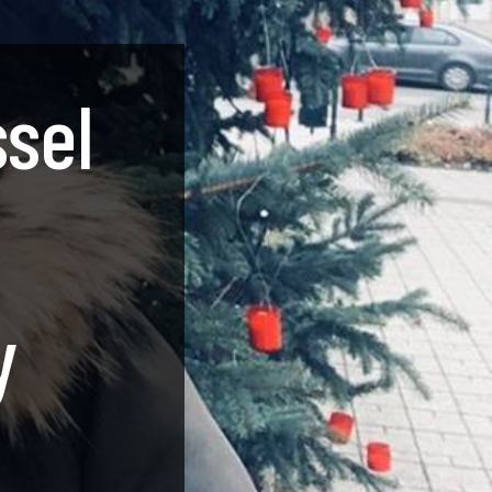
ssel
y