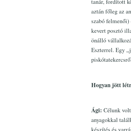
tanár, fordított 
aztán főleg az a
szabó felmenői) 
kevert posztó il
önálló vállalkozá
Eszterrel. Egy „j
piskótatekercsr
Hogyan jött lét
Ági:
Célunk volt 
anyagokkal talál
készítés és varr