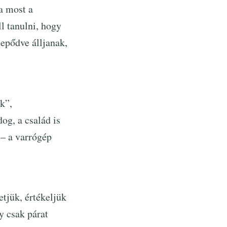
a most a
l tanulni, hogy
lepődve álljanak,
k”,
og, a család is
 – a varrógép
tjük, értékeljük
gy csak párat