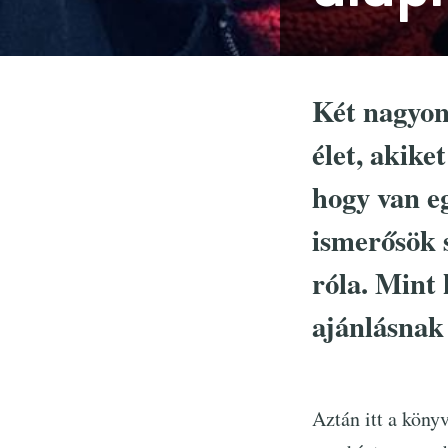
Két nagyon
élet, akik
hogy van e
ismerősök 
róla. Mint 
ajánlásnak
Aztán itt a köny