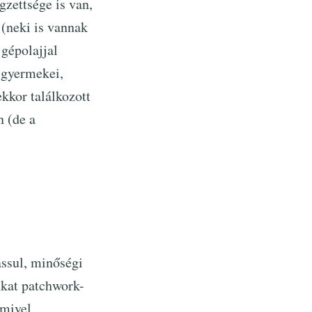
gzettsége is van,
 (neki is vannak
gépolajjal
a gyermekei,
ekkor találkozott
n (de a
assul, minőségi
nkat patchwork-
 mivel