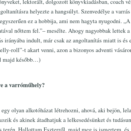
könyveket, lektorált, dolgozott könyvkiadásban, coach vé
ngoltanításra helyezte a hangsúlyt. Szenvedélye a varrás
egyszerűen ez a hobbija, ami nem hagyta nyugodni. „A 
latával nőttem fel.”– mesélte. Ahogy nagyobbak lettek 
s irányába indult, már csak az angoltanítás miatt is és 
elly-roll”-t akart venni, azon a bizonyos adventi vásáro
ől majd később…)
re a varróműhely?
egy olyan alkotóházat létrehozni, ahová, aki bejön, lel
kozik és akinek átadhatjuk a lelkesedésünket és tudásu
ás terén. Hallottam Eszterről, majd meg is ismertem, és