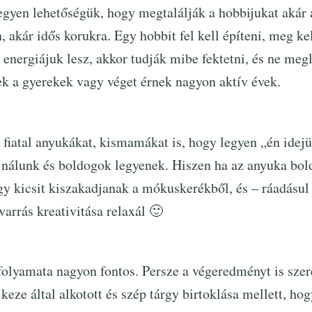
legyen lehetőségük, hogy megtalálják a hobbijukat akár 
akár idős korukra. Egy hobbit fel kell építeni, meg kel
energiájuk lesz, akkor tudják mibe fektetni, és ne meg
k a gyerekek vagy véget érnek nagyon aktív évek.
 fiatal anyukákat, kismamákat is, hogy legyen „én idejü
 nálunk és boldogok legyenek. Hiszen ha az anyuka bold
gy kicsit kiszakadjanak a mókuskerékből, és – ráadásul
varrás kreativitása relaxál 🙂
folyamata nagyon fontos. Persze a végeredményt is szere
 keze által alkotott és szép tárgy birtoklása mellett, ho