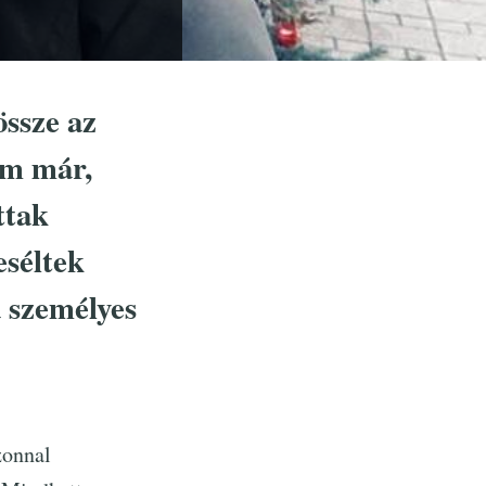
össze az
am már,
ttak
eséltek
a személyes
zonnal