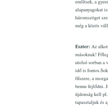
említsek, a gye
alapanyagokat is
háromszöget szer
még a közös váll
Eszter:
Az alkot
másoknak! Főleg
utolsó sorban a 
idő is fontos.So
fűszere, a mozga
benne fejlődni. 
újdonság kell pl
tapasztaljuk és 