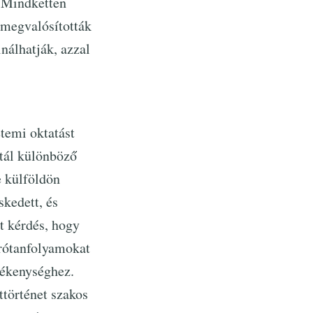
 Mindketten
 megvalósították
nálhatják, azzal
etemi oktatást
rtál különböző
e külföldön
kedett, és
t kérdés, hogy
rrótanfolyamokat
evékenységhez.
történet szakos