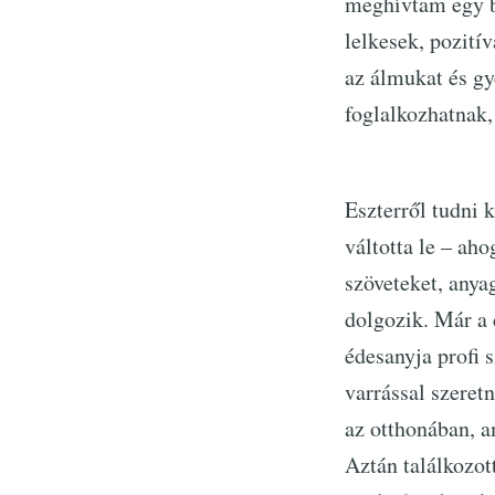
meghívtam egy b
lelkesek, pozití
az álmukat és gy
foglalkozhatnak
Eszterről tudni 
váltotta le – ah
szöveteket, anya
dolgozik. Már a 
édesanyja profi 
varrással szeret
az otthonában, a
Aztán találkozo