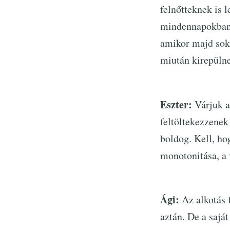
felnőtteknek is 
mindennapokban, 
amikor majd sok 
miután kirepülne
Eszter:
Várjuk a
feltöltekezzenek
boldog. Kell, ho
monotonitása, a 
Ági:
Az alkotás 
aztán. De a saját