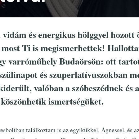
 vidám és energikus hölggyel hozott 
et most Ti is megismerhettek! Hallott
gy varróműhely Budaörsön: ott tarto
szülinapot és szuperlatívuszokban m
kiderült, valóban a szóbeszédnek és 
 köszönhetik ismertségüket.
vesboltban találkoztam is az egyikükkel, Ágnessel, és a