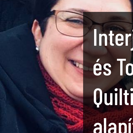
Inte
és T
Quil
alapí