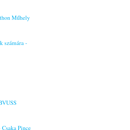
tthon Műhely
ok számára -
- BVUSS
- Csaka Pince