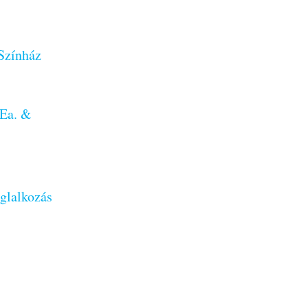
 Színház
 Ea. &
glalkozás