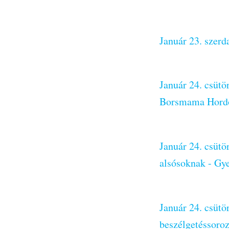
Január 23. szerd
Január 24. csüt
Borsmama Hordo
Január 24. csütö
alsósoknak - Gy
Január 24. csüt
beszélgetéssoroz