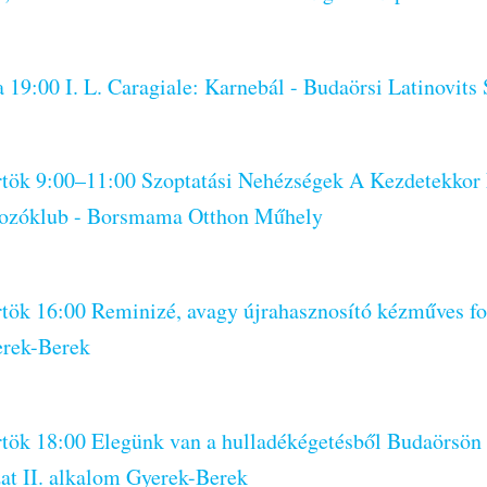
a 19:00 I. L. Caragiale: Karnebál - Budaörsi Latinovits
örtök 9:00–11:00 Szoptatási Nehézségek A Kezdetekkor
zóklub - Borsmama Otthon Műhely
rtök 16:00 Reminizé, avagy újrahasznosító kézműves fo
erek-Berek
örtök 18:00 Elegünk van a hulladékégetésből Budaörsön
at II. alkalom Gyerek-Berek