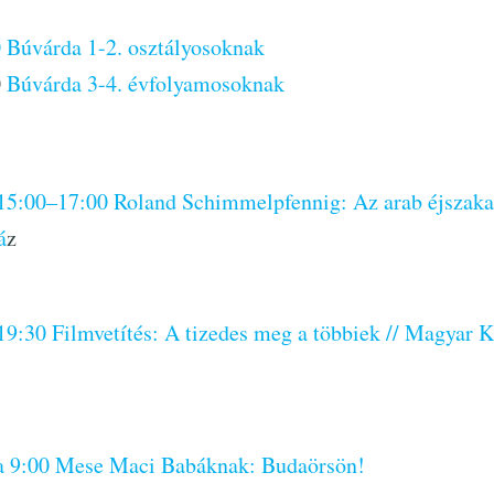
 Búvárda 1-2. osztályosoknak
0
Búvárda 3-4. évfolyamosoknak
 15:00–17:00 Roland Schimmelpfennig: Az arab éjszaka
á
z
19:30 Filmvetítés: A tizedes meg a többiek // Magyar K
da 9:00 Mese Maci Babáknak: Budaörsön!