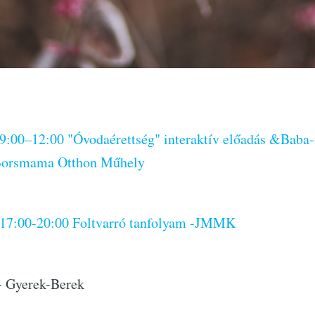
ő 9:00–12:00 "Óvodaérettség" interaktív előadás &Bab
 Borsmama Otthon Műhely
ő 17:00-20:00 Foltvarró tanfolyam -JMMK
- Gyerek-Berek