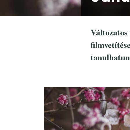
Változatos
filmvetítés
tanulhatun