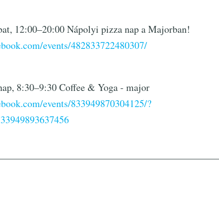
bat, 12:00–20:00 Nápolyi pizza nap a Majorban!
cebook.com/events/482833722480307/
rnap, 8:30–9:30 Coffee & Yoga - major
cebook.com/events/833949870304125/?
833949893637456