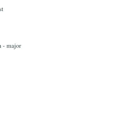
st
n - major