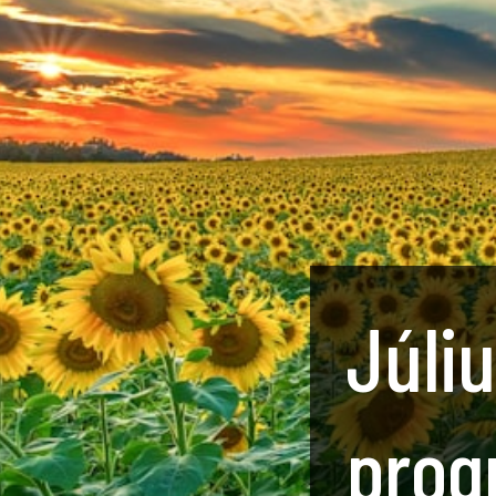
Júliu
prog