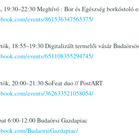
da, 19:30–22:30 Meghívó : Bor és Egészség borkóstoló e
cebook.com/events/861536347565375/
örtök, 18:55–19:30 Digitalizált termelői vásár Budaörsö
cebook.com/events/651108355294745/
örtök, 20:00–21:30 SoFeat duo // PostART
cebook.com/events/362633521058054/
mbat 6:00-12:00 Budaörsi Gazdapiac
ebook.com/BudaorsiGazdapiac/