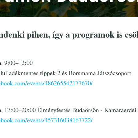
denki pihen, így a programok is cs
da, 9:00–12:00
Hulladékmentes tippek 2 és Borsmama Játszócsoport
cebook.com/events/486265542177670/
rda, 17:00–20:00 Élményfestés Budaörsön - Kamaraerdei
cebook.com/events/457316038167722/