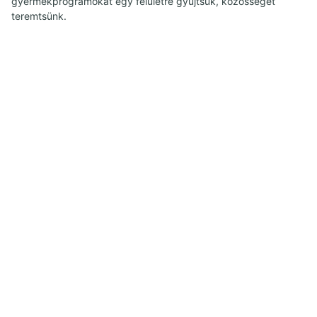
gyermekprogramokat egy felületre gyűjtsük, közösséget
teremtsünk.