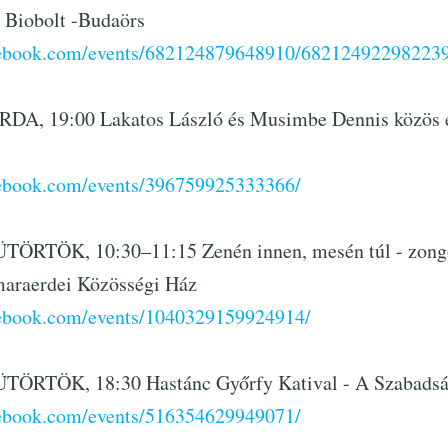
 Biobolt -Budaörs
cebook.com/events/682124879648910/682124922982239
DA, 19:00 Lakatos László és Musimbe Dennis közös e
cebook.com/events/396759925333366/
TÖRTÖK, 10:30–11:15 Zenén innen, mesén túl - zongo
maraerdei Közösségi Ház
cebook.com/events/1040329159924914/
TÖRTÖK, 18:30 Hastánc Győrfy Katival - A Szabadsá
cebook.com/events/516354629949071/