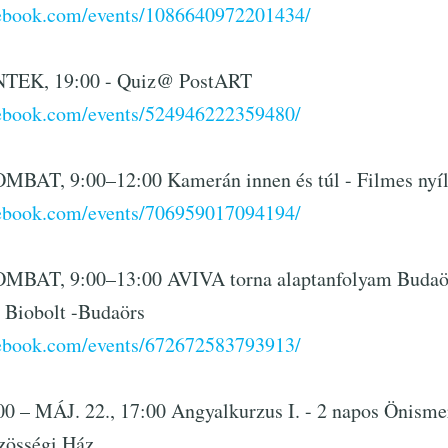
cebook.com/events/1086640972201434/
TEK, 19:00 - Quiz@ PostART
cebook.com/events/524946222359480/
BAT, 9:00–12:00 Kamerán innen és túl - Filmes nyíl
cebook.com/events/706959017094194/
MBAT, 9:00–13:00 AVIVA torna alaptanfolyam Budaö
 Biobolt -Budaörs
cebook.com/events/672672583793913/
0 – MÁJ. 22., 17:00 Angyalkurzus I. - 2 napos Önisme
zösségi Ház