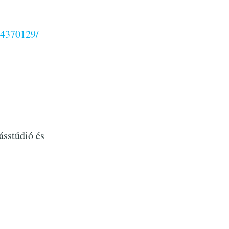
94370129/
sstúdió és