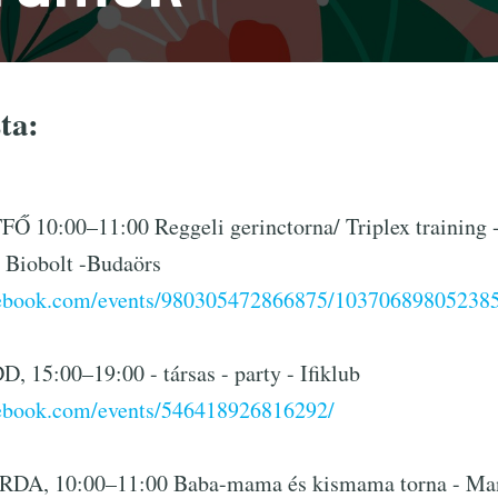
ta:
 10:00–11:00 Reggeli gerinctorna/ Triplex training 
 Biobolt -Budaörs
cebook.com/events/980305472866875/10370689805238
 15:00–19:00 - társas - party - Ifiklub
cebook.com/events/546418926816292/
DA, 10:00–11:00 Baba-mama és kismama torna - Ma