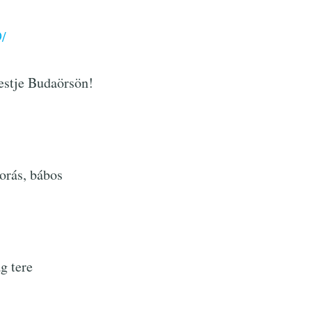
/
stje Budaörsön!
rás, bábos
g tere