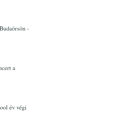
Budaörsön -
cert a
ol év végi