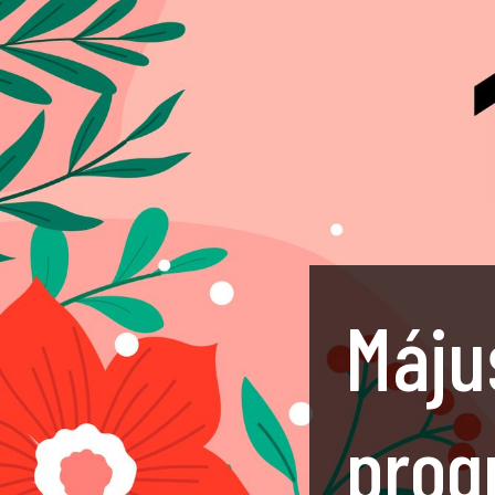
Május
prog