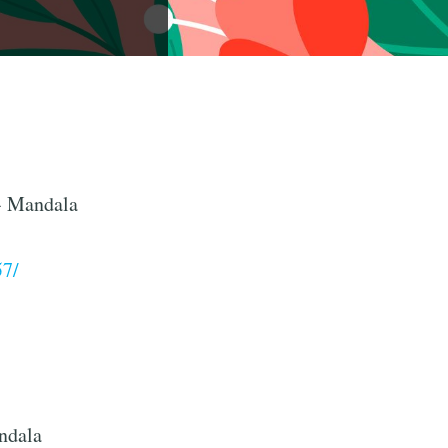
- Mandala
57/
ndala