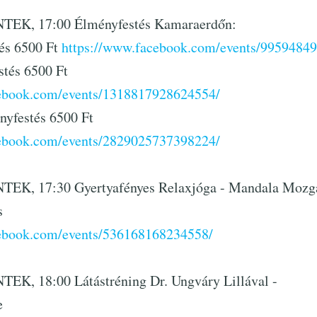
TEK, 17:00 Élményfestés Kamaraerdőn:
és 6500 Ft
https://www.facebook.com/events/9959484
stés 6500 Ft
cebook.com/events/1318817928624554/
nyfestés 6500 Ft
cebook.com/events/2829025737398224/
TEK, 17:30 Gyertyafényes Relaxjóga - Mandala Mozgá
s
cebook.com/events/536168168234558/
EK, 18:00 Látástréning Dr. Ungváry Lillával -
e