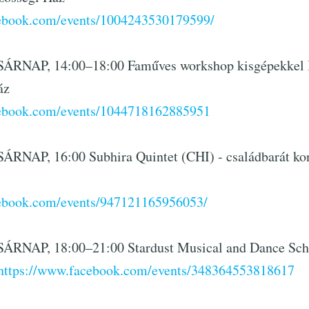
cebook.com/events/1004243530179599/
ÁRNAP, 14:00–18:00 Faműves workshop kisgépekkel 
áz
cebook.com/events/1044718162885951
RNAP, 16:00 Subhira Quintet (CHI) - családbarát kon
cebook.com/events/947121165956053/
ÁRNAP, 18:00–21:00 Stardust Musical and Dance Scho
https://www.facebook.com/events/348364553818617