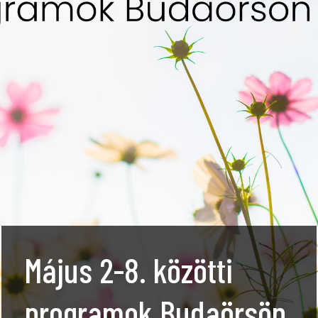
Május 2-8. közötti
programok Budaörsön