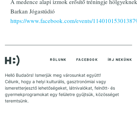
A medence alapi izmok erősítő tréningje hölgyekne
Barkan Jógastúdió
https://www.facebook.com/events/11401015301387
RÓLUNK
FACEBOOK
ÍRJ NEKÜNK
Helló Budaörs! Ismerjük meg városunkat együtt!
Célunk, hogy a helyi kulturális, gasztronómiai vagy
ismeretterjesztő lehetőségeket, látnivalókat, felnőtt- és
gyermekprogramokat egy felületre gyűjtsük, közösséget
teremtsünk.