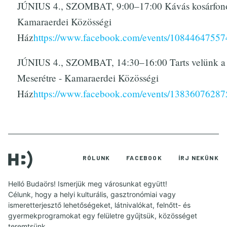
JÚNIUS 4., SZOMBAT, 9:00–17:00 Kávás kosárfonó
Kamaraerdei Közösségi
Ház
https://www.facebook.com/events/10844647557
JÚNIUS 4., SZOMBAT, 14:30–16:00 Tarts velünk a
Meserétre - Kamaraerdei Közösségi
Ház
https://www.facebook.com/events/13836076287
RÓLUNK
FACEBOOK
ÍRJ NEKÜNK
Helló Budaörs! Ismerjük meg városunkat együtt!
Célunk, hogy a helyi kulturális, gasztronómiai vagy
ismeretterjesztő lehetőségeket, látnivalókat, felnőtt- és
gyermekprogramokat egy felületre gyűjtsük, közösséget
teremtsünk.