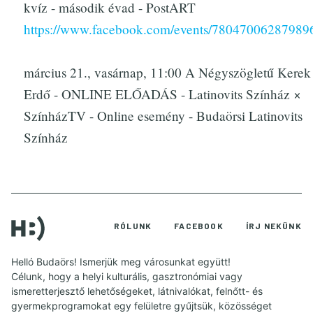
kvíz - második évad - PostART
https://www.facebook.com/events/78047006287989
március 21., vasárnap, 11:00 A Négyszögletű Kerek
Erdő - ONLINE ELŐADÁS - Latinovits Színház ×
SzínházTV - Online esemény - Budaörsi Latinovits
Színház
RÓLUNK
FACEBOOK
ÍRJ NEKÜNK
Helló Budaörs! Ismerjük meg városunkat együtt!
Célunk, hogy a helyi kulturális, gasztronómiai vagy
ismeretterjesztő lehetőségeket, látnivalókat, felnőtt- és
gyermekprogramokat egy felületre gyűjtsük, közösséget