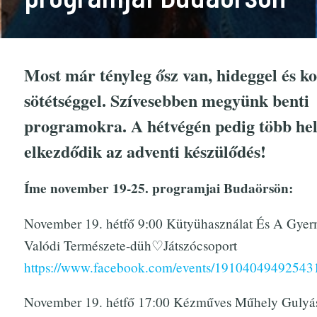
Most már tényleg ősz van, hideggel és ko
sötétséggel. Szívesebben megyünk benti
programokra. A hétvégén pedig több hel
elkezdődik az adventi készülődés!
Íme november 19-25. programjai Budaörsön:
November 19. hétfő 9:00 Kütyühasználat És A Gye
Valódi Természete-düh♡Játszócsoport
https://www.facebook.com/events/19104049492543
November 19. hétfő 17:00 Kézműves Műhely Gulyá