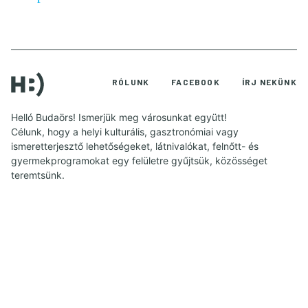
RÓLUNK
FACEBOOK
ÍRJ NEKÜNK
Helló Budaörs! Ismerjük meg városunkat együtt!
Célunk, hogy a helyi kulturális, gasztronómiai vagy
ismeretterjesztő lehetőségeket, látnivalókat, felnőtt- és
gyermekprogramokat egy felületre gyűjtsük, közösséget
teremtsünk.