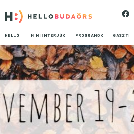
HELLÓ!
MINI INTERJÚK
PROGRAMOK
GASZTR