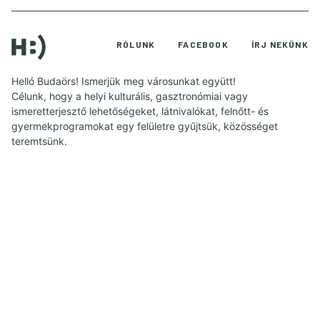
RÓLUNK
FACEBOOK
ÍRJ NEKÜNK
Helló Budaörs! Ismerjük meg városunkat együtt!
Célunk, hogy a helyi kulturális, gasztronómiai vagy
ismeretterjesztő lehetőségeket, látnivalókat, felnőtt- és
gyermekprogramokat egy felületre gyűjtsük, közösséget
teremtsünk.