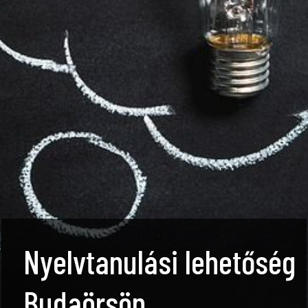
Nyelvtanulási lehetőség
Budaörsön