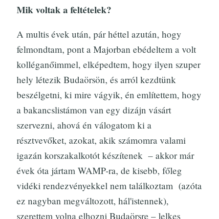
Mik voltak a feltételek?
A multis évek után, pár héttel azután, hogy
felmondtam, pont a Majorban ebédeltem a volt
kolléganőimmel, elképedtem, hogy ilyen szuper
hely létezik Budaörsön, és arról kezdtünk
beszélgetni, ki mire vágyik, én említettem, hogy
a bakancslistámon van egy dizájn vásárt
szervezni, ahová én válogatom ki a
résztvevőket, azokat, akik számomra valami
igazán korszakalkotót készítenek – akkor már
évek óta jártam WAMP-ra, de kisebb, főleg
vidéki rendezvényekkel nem találkoztam (azóta
ez nagyban megváltozott, hál'istennek),
szerettem volna elhozni Budaörsre – lelkes