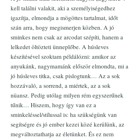
kell találni valakit, aki a személyiségedhez
igazítja, elmondja a mögöttes tartalmat, időt
szán arra, hogy megismerjen közben. A jó
sminkes nem csak az arcodat szépíti, hanem a
lelkedet öltözteti ünneplőbe. A húsleves
készítésével szoktam példálózni: amikor az
anyukánk, nagymamánk először elmondta, mi a
jó húsleves titka, csak pislogtunk… Az a sok
hozzávaló, a sorrend, a miértek, az a sok
nüansz. Pedig utólag milyen rém egyszerűnek
tűnik… Hiszem, hogy így van ez a
sminkeléssel/stílussal is: ha szükségünk van
segítségre és jó ember kezei közé kerülünk, az
megváltoztathatja az életünket. És ez nem