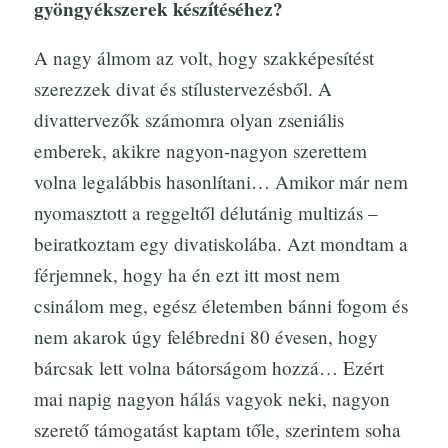
gyöngyékszerek készítéséhez?
A nagy álmom az volt, hogy szakképesítést
szerezzek divat és stílustervezésből. A
divattervezők számomra olyan zseniális
emberek, akikre nagyon-nagyon szerettem
volna legalábbis hasonlítani… Amikor már nem
nyomasztott a reggeltől délutánig multizás –
beiratkoztam egy divatiskolába. Azt mondtam a
férjemnek, hogy ha én ezt itt most nem
csinálom meg, egész életemben bánni fogom és
nem akarok úgy felébredni 80 évesen, hogy
bárcsak lett volna bátorságom hozzá… Ezért
mai napig nagyon hálás vagyok neki, nagyon
szerető támogatást kaptam tőle, szerintem soha