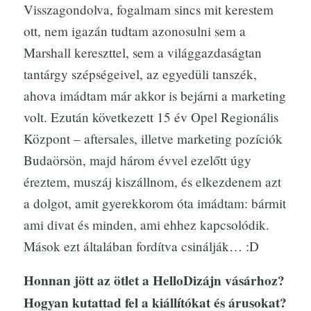
Visszagondolva, fogalmam sincs mit kerestem
ott, nem igazán tudtam azonosulni sem a
Marshall kereszttel, sem a világgazdaságtan
tantárgy szépségeivel, az egyedüli tanszék,
ahova imádtam már akkor is bejárni a marketing
volt. Ezután következett 15 év Opel Regionális
Központ – aftersales, illetve marketing pozíciók
Budaörsön, majd három évvel ezelőtt úgy
éreztem, muszáj kiszállnom, és elkezdenem azt
a dolgot, amit gyerekkorom óta imádtam: bármit
ami divat és minden, ami ehhez kapcsolódik.
Mások ezt általában fordítva csinálják… :D
Honnan jött az ötlet a HelloDizájn vásárhoz?
Hogyan kutattad fel a kiállítókat és árusokat?