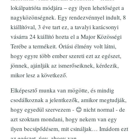
lokálpatrióta módjára – egy ilyen lehetőséget a
nagyközönségnek. Egy rendezvénnyel indult, 8
kiállítóval, 3 éve tart ez, a tavalyi karácsonyi
vásárra 24 kiállító hozta el a Major Közösségi
Terébe a termékeit. Óriási élmény volt látni,
hogy egyre több ember szereti ezt az egészet,
jönnek, ajánlják az ismerőseiknek, kérdezik,
mikor lesz a következő.
Elképesztő munka van mögötte, és mindig
csodálkoznak a jelentkezők, amikor megtudják,
hogy egyedül szervezem - 😊 nicht normal - de
azt szoktam mondani, hogy nekem van egy
ilyen becsípődésem, mit csináljak… Imádom ezt
az egészet, úgy, ahogy van.