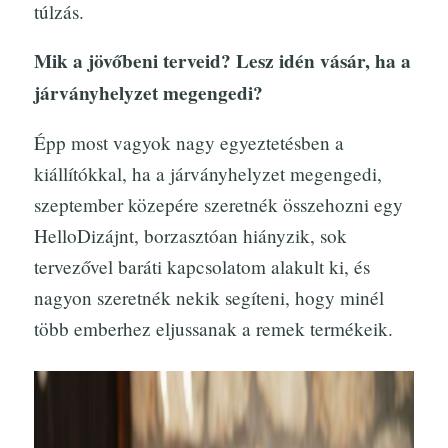
túlzás.
Mik a jövőbeni terveid? Lesz idén vásár, ha a
járványhelyzet megengedi?
Épp most vagyok nagy egyeztetésben a
kiállítókkal, ha a járványhelyzet megengedi,
szeptember közepére szeretnék összehozni egy
HelloDizájnt, borzasztóan hiányzik, sok
tervezővel baráti kapcsolatom alakult ki, és
nagyon szeretnék nekik segíteni, hogy minél
több emberhez eljussanak a remek termékeik.