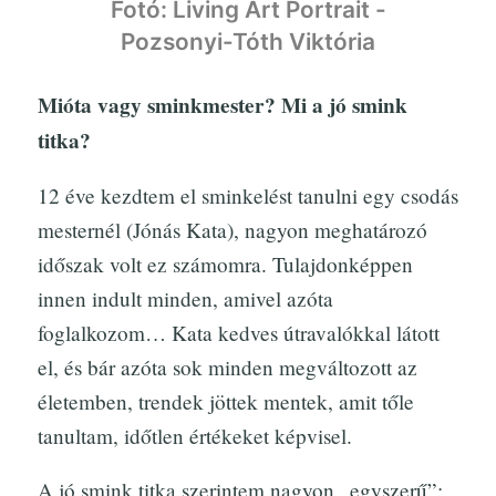
Fotó: Living Art Portrait -
Pozsonyi-Tóth Viktória
Mióta vagy sminkmester? Mi a jó smink
titka?
12 éve kezdtem el sminkelést tanulni egy csodás
mesternél (Jónás Kata), nagyon meghatározó
időszak volt ez számomra. Tulajdonképpen
innen indult minden, amivel azóta
foglalkozom… Kata kedves útravalókkal látott
el, és bár azóta sok minden megváltozott az
életemben, trendek jöttek mentek, amit tőle
tanultam, időtlen értékeket képvisel.
A jó smink titka szerintem nagyon „egyszerű”: