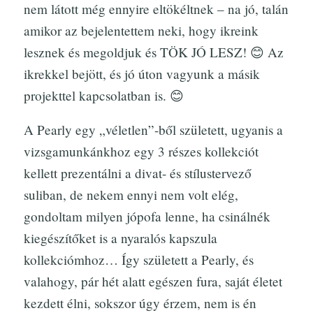
nem látott még ennyire eltökéltnek – na jó, talán
amikor az bejelentettem neki, hogy ikreink
lesznek és megoldjuk és TÖK JÓ LESZ! 😊 Az
ikrekkel bejött, és jó úton vagyunk a másik
projekttel kapcsolatban is. 😊
A Pearly egy „véletlen”-ből született, ugyanis a
vizsgamunkánkhoz egy 3 részes kollekciót
kellett prezentálni a divat- és stílustervező
suliban, de nekem ennyi nem volt elég,
gondoltam milyen jópofa lenne, ha csinálnék
kiegészítőket is a nyaralós kapszula
kollekciómhoz… Így született a Pearly, és
valahogy, pár hét alatt egészen fura, saját életet
kezdett élni, sokszor úgy érzem, nem is én