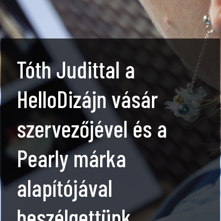
Tóth Judittal a
HelloDizájn vásár
szervezőjével és a
Pearly márka
alapítójával
beszélgettünk