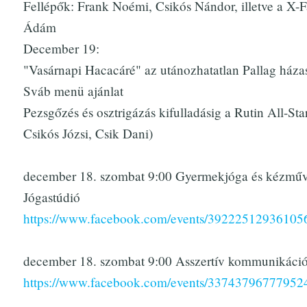
Fellépők: Frank Noémi, Csikós Nándor, illetve a X-F
Ádám
December 19:
"Vasárnapi Hacacáré" az utánozhatatlan Pallag házas
Sváb menü ajánlat
Pezsgőzés és osztrigázás kifulladásig a Rutin All-Star
Csikós Józsi, Csik Dani)
december 18. szombat 9:00 Gyermekjóga és kézműve
Jógastúdió
https://www.facebook.com/events/39222512936105
december 18. szombat 9:00 Asszertív kommunikáció
https://www.facebook.com/events/33743796777952