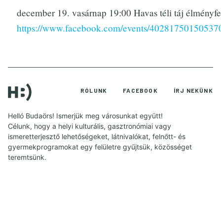
december 19. vasárnap 19:00 Havas téli táj élményfe
https://www.facebook.com/events/40281750150537
RÓLUNK
FACEBOOK
ÍRJ NEKÜNK
Helló Budaörs! Ismerjük meg városunkat együtt!
Célunk, hogy a helyi kulturális, gasztronómiai vagy
ismeretterjesztő lehetőségeket, látnivalókat, felnőtt- és
gyermekprogramokat egy felületre gyűjtsük, közösséget
teremtsünk.